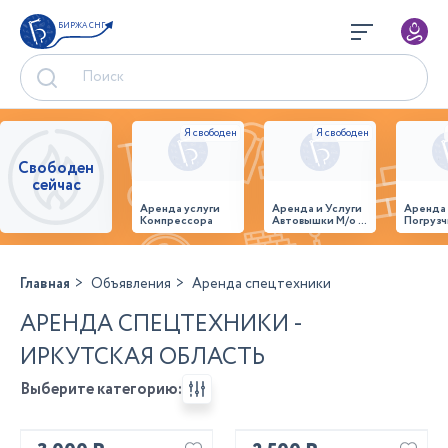
БИРЖА СНГ
Свободен
сейчас
Аренда услуги
Аренда и Услуги
Аренда
Компрессора
Автовышки М/о г.
Погрузч
Домодедово
26,28,32 место
Главная
Объявления
Аренда спецтехники
АРЕНДА СПЕЦТЕХНИКИ -
ИРКУТСКАЯ ОБЛАСТЬ
Выберите категорию: