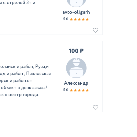
 с стрелой 3т и
avto-oligarh
5.0
100 ₽
оламск и район, Руза,и
од и район , Павловская
рск и район.от
Александр
объект в дeнь зaказа!
5.0
к в центp горoдa.