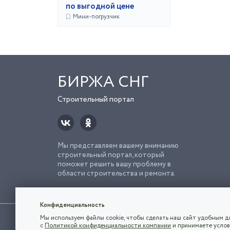
по выгодной цене
Мини-погрузчик
БИРЖА СНГ
Строительный портал
Мы представляем вашему вниманию
строительный портал, который
поможет решить вашу проблему в
области строительства и ремонта.
Попро
Строи
Конфиденциальность
Использование сайта, в том числе подача объявлений, озна
Мы используем файлы cookie, чтобы сделать наш сайт удобным дл
владельца.
с
Политикой конфиденциальности компании
и принимаете услов