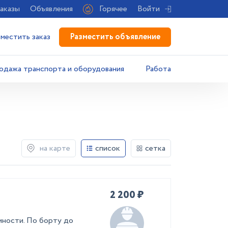
аказы
Объявления
Горячее
Войти
Разместить объявление
зместить заказ
одажа транспорта и оборудования
Работа
на карте
список
сетка
2 200 ₽
мности. По борту до