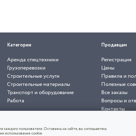
Категории
Продавцам
Аренда спецтехники
Регистрация
Грузоперевозки
Цены
Строительные услуги
Правила и по
Строительные материалы
Полезные сов
Транспорт и оборудование
Все заказы
Работа
Вопросы и от
Контакты
буйте приложение "Биржа СНГ"
тельный портал, с лучшими специалистами России и СНГ
4.8
чает согласие с
пользовательским соглашением
. Все логотипы и торговые марк
я каждого пользователя. Оставаясь на сайте, вы соглашаетесь
ия использования cookie.
СКАЧАТЬ ПРИЛОЖЕНИЕ