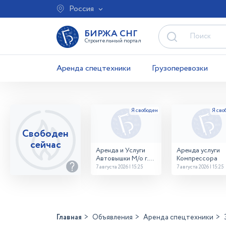
Россия
БИРЖА СНГ
Строительный портал
Аренда спецтехники
Грузоперевозки
Свободен
сейчас
Аренда и Услуги
Аренда услуги
Автовышки М/о г.
Компрессора
Домодедово
7 августа 2026 | 15:25
7 августа 2026 | 15:25
26,28,32 место
Главная
Объявления
Аренда спецтехники