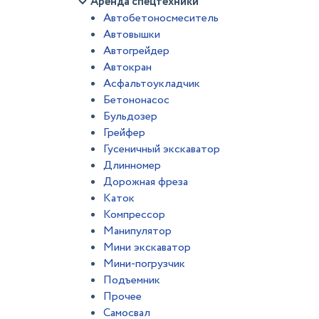
Аренда спецтехники
Автобетоносмеситель
Автовышки
Автогрейдер
Автокран
Асфальтоукладчик
Бетононасос
Бульдозер
Грейфер
Гусеничный экскаватор
Длинномер
Дорожная фреза
Каток
Компрессор
Манипулятор
Мини экскаватор
Мини-погрузчик
Подъемник
Прочее
Самосвал