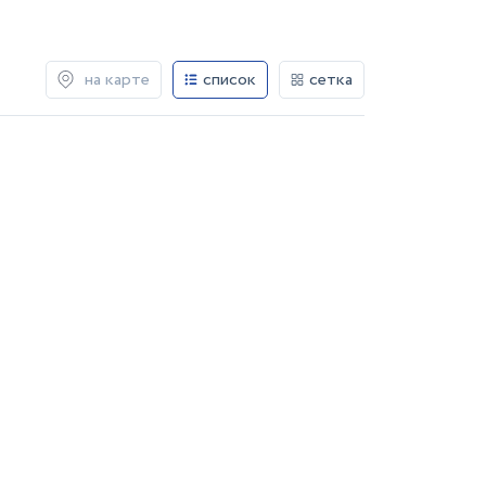
на карте
список
сетка