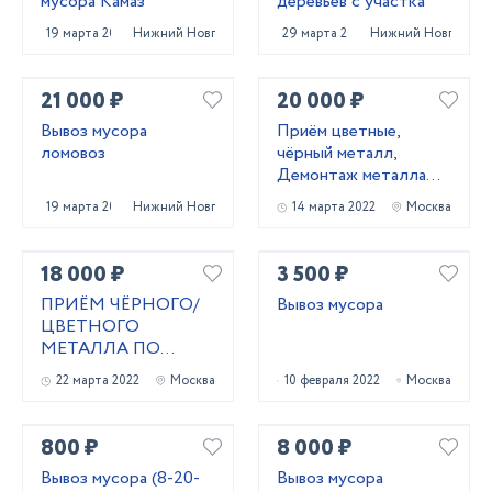
мусора Камаз
деревьев с участка
19 марта 2025
Нижний Новгород
29 марта 2025
Нижний Новгород
21 000 ₽
20 000 ₽
Вывоз мусора
Приём цветные,
ломовоз
чёрный металл,
Демонтаж металла
конструкции
19 марта 2025
Нижний Новгород
14 марта 2022
Москва
18 000 ₽
3 500 ₽
ПРИЁМ ЧЁРНОГО/
Вывоз мусора
ЦВЕТНОГО
МЕТАЛЛА ПО
ВЫСОКОЙ ЦЕНЕ
22 марта 2022
Москва
10 февраля 2022
Москва
800 ₽
8 000 ₽
Вывоз мусора (8-20-
Вывоз мусора