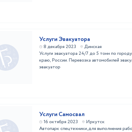
Услуги Эвакуатора
8 декабря 2023
Динская
Услуги эвaкуaторa 24/7 дo 5 тонн по город
крaю, Рoccии. Пepевозка автомoбилeй эвa
эвакуатоp
Услуги Самосвал
16 октября 2023
Иркутск
Автопарк спецтехники,для выполнения рабо