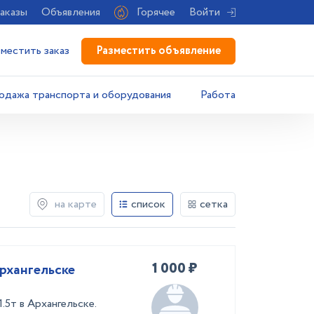
аказы
Объявления
Горячее
Войти
Разместить объявление
зместить заказ
одажа транспорта и оборудования
Работа
на карте
список
сетка
1 000 ₽
рхангельске
.5т в Архангельске.