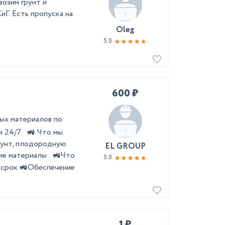
возим грунт и
Г. Есть пропуска на
Oleg
5.0
600 ₽
х материалов по
и 24/7 🚜 Что мы
рунт, плодородную
EL GROUP
учие материалы 🚜Что
5.0
в срок 🚜Обеспечение
1 ₽