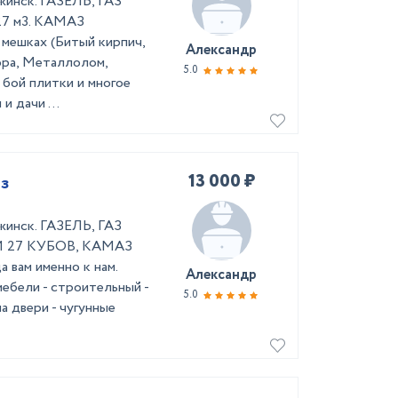
жинск. ГАЗЕЛЬ, ГАЗ
7 м3. КАМАЗ
мешках (Битый кирпич,
Александр
ора, Металлолом,
5.0
, бой плитки и многое
и дачи ...
13 000 ₽
аз
жинск. ГАЗЕЛЬ, ГАЗ
И 27 КУБОВ, КАМАЗ
вам именно к нам.
Александр
мебели - строительный -
5.0
а двери - чугунные