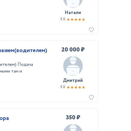
Натали
5.0
20 000 ₽
ипажем(водителем)
дителем) Подача
ными там и
Дмитрий
5.0
350 ₽
сора