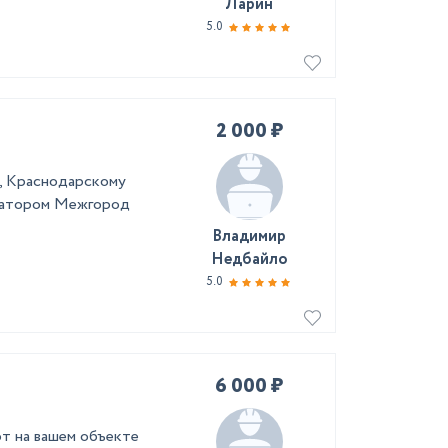
Ларин
5.0
2 000 ₽
у, Kрaснoдаpcкому
куaтoром Межгоpод
Владимир
Недбайло
5.0
6 000 ₽
т на вашем объекте