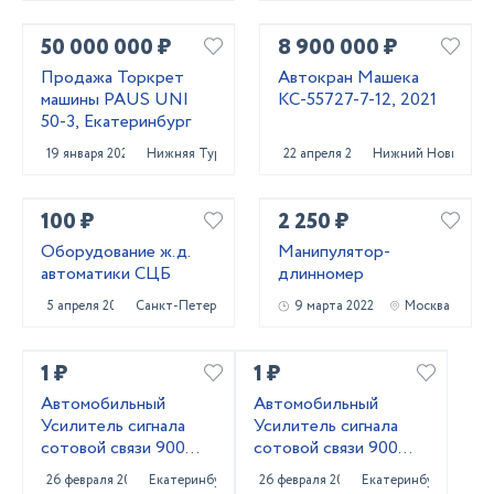
50 000 000 ₽
8 900 000 ₽
Продажа Торкрет
Автокран Машека
машины PAUS UNI
КС-55727-7-12, 2021
50-3, Екатеринбург
19 января 2023
Нижняя Тура
22 апреля 2022
Нижний Новгород
100 ₽
2 250 ₽
Оборудование ж.д.
Манипулятор-
автоматики СЦБ
длинномер
5 апреля 2022
Санкт-Петербург
9 марта 2022
Москва
1 ₽
1 ₽
Автомобильный
Автомобильный
Усилитель сигнала
Усилитель сигнала
сотовой связи 900
сотовой связи 900
MHZ + 1800 MHZ +
MHZ
26 февраля 2022
Екатеринбург
26 февраля 2022
Екатеринбург
2,3,4 G