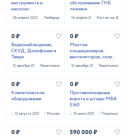
инструмента и
обслуживание ГНБ
насосно-
техники.
смесительных узлов.
26 апреля 2022
Люберцы
14 апреля 2022
Ростов-на-Дону
0 ₽
0 ₽
Видеонаблюдение,
Монтаж
СКУД, Домофонии в
кондиционеров,
Твери
вентиляторов, сплит-
систем
12 декабря 2021
Решетниково
12 декабря 2021
Решетниково
0 ₽
0 ₽
Климатическое
Противопожарные
оборудование
ворота и шторы МВА
EI60
13 августа 2021
Москва
13 июля 2021
Подольск
0 ₽
590 000 ₽