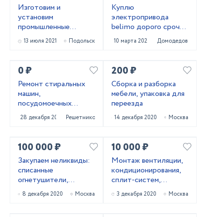
Изготовим и
Куплю
установим
электропривода
промышленные
belimo дорого срочно
рулонные ворота
тел 89611447885
13 июля 2021
Подольск
10 марта 2021
Домодедово
МВА из профиля AL-
120
0 ₽
200 ₽
Ремонт стиральных
Сборка и разборка
машин,
мебели, упаковка для
посудомоечных
переезда
машин,
28 декабря 2020
Решетниково
14 декабря 2020
Москва
холодильников в
Твери на дому
100 000 ₽
10 000 ₽
Закупаем неликвиды:
Монтаж вентиляции,
списанные
кондиционирования,
огнетушители,
сплит-систем,
баллоны, бочки
монтаж, пуско-
8 декабря 2020
Москва
3 декабря 2020
Москва
наладка,
обслуживание.