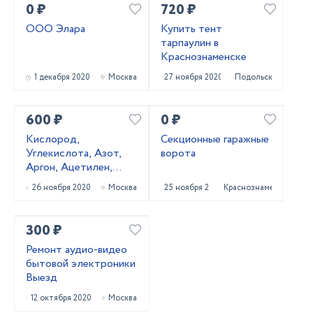
0 ₽
720 ₽
ООО Элара
Купить тент
тарпаулин в
Краснознаменске
1 декабря 2020
Москва
27 ноября 2020
Подольск
600 ₽
0 ₽
Кислород,
Секционные гаражные
Углекислота, Азот,
ворота
Аргон, Ацетилен,
Пропан, Сварочные
26 ноября 2020
Москва
25 ноября 2020
Краснознаменск
смеси, газовые
баллоны ГОСТ
300 ₽
Ремонт аудио-видео
бытовой электроники
Выезд
12 октября 2020
Москва