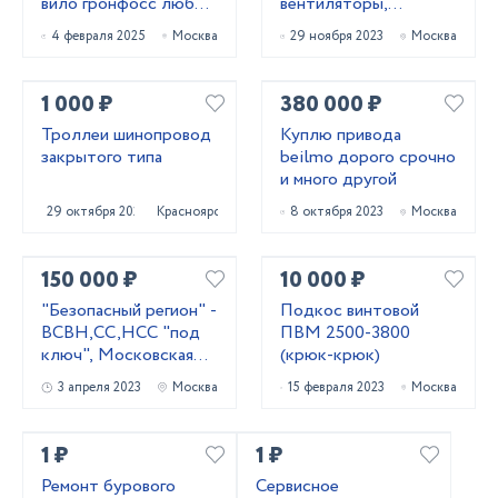
вило гронфосс любое
вентиляторы,
модель срочно
редукторы
4 февраля 2025
Москва
29 ноября 2023
Москва
1 000 ₽
380 000 ₽
Троллеи шинопровод
Куплю привода
закрытого типа
beilmo дорого срочно
и много другой
29 октября 2023
Красноярск
8 октября 2023
Москва
150 000 ₽
10 000 ₽
"Безопасный регион" -
Подкос винтовой
ВСВН,СС,НСС "под
ПВМ 2500-3800
ключ", Московская
(крюк-крюк)
область.
3 апреля 2023
Москва
15 февраля 2023
Москва
1 ₽
1 ₽
Ремонт бурового
Сервисное