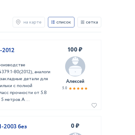
на карте
список
сетка
100 ₽
-2012
роизводстве
79.1-80(2012), аналоги
закладные детали для
Алексей
ильки с полной
5.0
асс прочности от 5.8
5 метров.А ...
0 ₽
1-2003 без