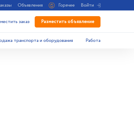
аказы
Объявления
Горячее
Войти
Разместить объявление
зместить заказ
одажа транспорта и оборудования
Работа