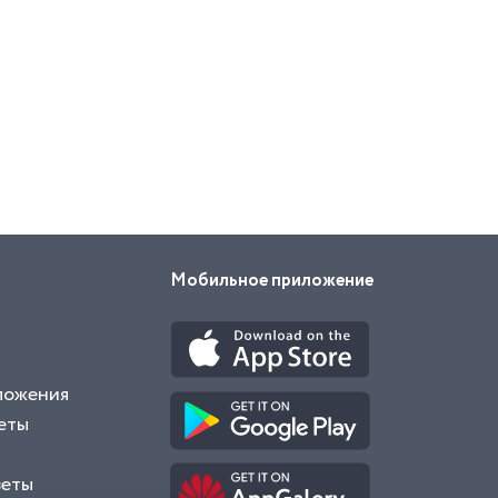
Мобильное приложение
ложения
еты
веты