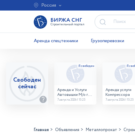
Россия
БИРЖА СНГ
Строительный портал
Аренда спецтехники
Грузоперевозки
Свободен
сейчас
Аренда и Услуги
Аренда услуги
Автовышки М/о г.
Компрессора
Домодедово
7 августа 2026 | 15:25
7 августа 2026 | 15:25
26,28,32 место
Главная
Объявления
Металлопрокат
Стро