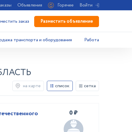
аказы
Объявления
Горячее
Войти
Разместить объявление
зместить заказ
одажа транспорта и оборудования
Работа
БЛАСТЬ
на карте
список
сетка
0 ₽
течественного