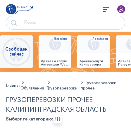
БИРЖА СНГ
Свободен
сейчас
Аренда и Услуги
Аренда услуги
Аренда
Автовышки М/о г.
Компрессора
Погрузч
Домодедово
26,28,32 место
Грузоперевозки
Главная
Объявления
Грузоперевозки
прочее
ГРУЗОПЕРЕВОЗКИ ПРОЧЕЕ -
КАЛИНИНГРАДСКАЯ ОБЛАСТЬ
Выберите категорию: