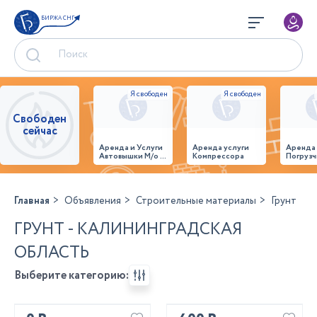
БИРЖА СНГ
Свободен
сейчас
Аренда и Услуги
Аренда услуги
Аренда
Автовышки М/о г.
Компрессора
Погрузч
Домодедово
26,28,32 место
Главная
Объявления
Строительные материалы
Грунт
ГРУНТ - КАЛИНИНГРАДСКАЯ
ОБЛАСТЬ
Выберите категорию: