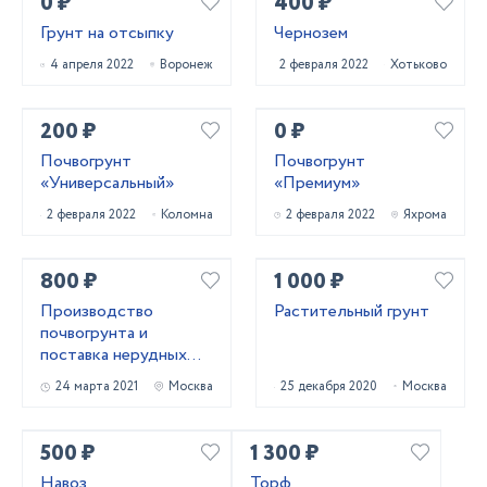
0 ₽
400 ₽
Грунт на отсыпку
Чернозем
4 апреля 2022
Воронеж
2 февраля 2022
Хотьково
200 ₽
0 ₽
Почвогрунт
Почвогрунт
«Универсальный»
«Премиум»
2 февраля 2022
Коломна
2 февраля 2022
Яхрома
800 ₽
1 000 ₽
Производство
Растительный грунт
почвогрунта и
поставка нерудных
материалов
24 марта 2021
Москва
25 декабря 2020
Москва
500 ₽
1 300 ₽
Навоз
Торф