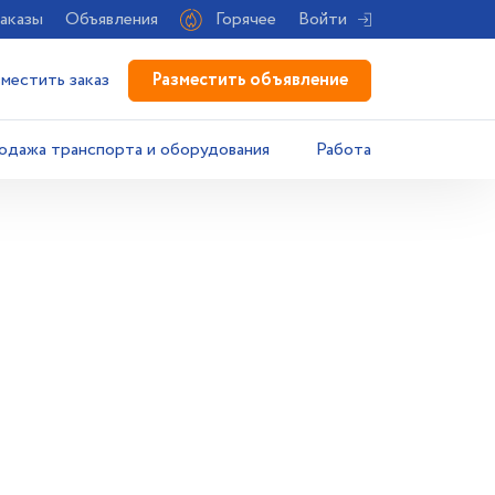
аказы
Объявления
Горячее
Войти
Разместить объявление
зместить заказ
одажа транспорта и оборудования
Работа