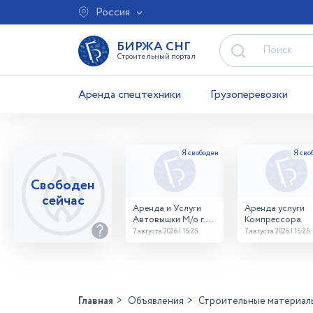
Россия
БИРЖА СНГ
Строительный портал
Аренда спецтехники
Грузоперевозки
Свободен
сейчас
Аренда и Услуги
Аренда услуги
Автовышки М/о г.
Компрессора
Домодедово
7 августа 2026 | 15:25
7 августа 2026 | 15:25
26,28,32 место
Главная
Объявления
Строительные материал