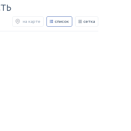
СТЬ
на карте
список
сетка