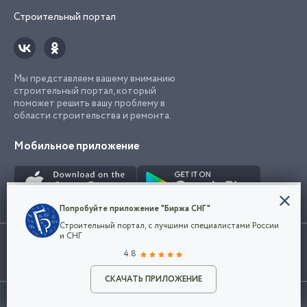
Строительный портал
Мы представляем вашему вниманию
строительный портал, который
поможет решить вашу проблему в
области строительства и ремонта.
Мобильное приложение
Конфиденциальность
Попробуйте приложение "Биржа СНГ"
Мы используем файлы cookie, чтобы сделать
Строительный портал, с лучшими специалистами России
наш сайт удобным для каждого
Использование сайта, в том числе подача объявлений, означает
и СНГ
пользователя. Оставаясь на сайте,
ОК
согласие с
пользовательским соглашением
. Все логотипы и торговые
4.8
вы соглашаетесь
марки представленные на сайте являются собственностью их
с
Политикой конфиденциальности компании
владельца.
Разместить объявление
и принимаете условия использования cookie.
СКАЧАТЬ ПРИЛОЖЕНИЕ
©2026
Биржа СНГ