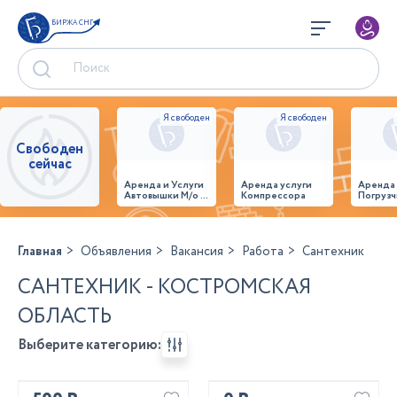
БИРЖА СНГ
Свободен
сейчас
Аренда и Услуги
Аренда услуги
Аренда
Автовышки М/о г.
Компрессора
Погрузч
Домодедово
26,28,32 место
Главная
Объявления
Вакансия
Работа
Сантехник
САНТЕХНИК - КОСТРОМСКАЯ
ОБЛАСТЬ
Выберите категорию: