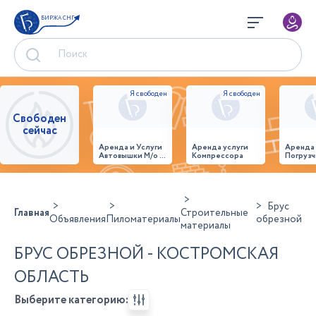
БИРЖА СНГ
Свободен
сейчас
Аренда и Услуги
Аренда услуги
Аренда
Автовышки М/о г.
Компрессора
Погрузч
Домодедово
26,28,32 место
Брус
Главная
Строительные
Объявления
Пиломатериалы
обрезной
материалы
БРУС ОБРЕЗНОЙ - КОСТРОМСКАЯ
ОБЛАСТЬ
Выберите категорию: