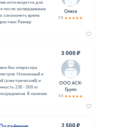
лие используется для
я после затвердевания
Олеся
о сэкономить время
5.0
еристики Размер
3 000 ₽
ики без оператора
18 метров. Ножничный и
й (электрический) и
ООО АСК-
ость 230 - 500 кг.
Групп
посредников. В наличии.
5.0
2 500 ₽
 Подъёмник,