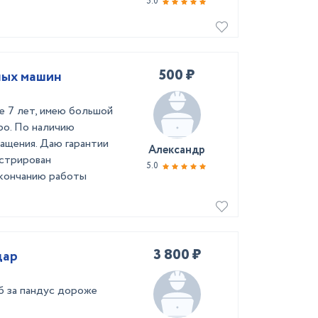
5.0
500 ₽
ных машин
е 7 лет, имею большой
ро. По наличию
ращения. Даю гарантии
Александр
истрирован
5.0
 окончанию работы
3 800 ₽
дар
б за пандус дороже