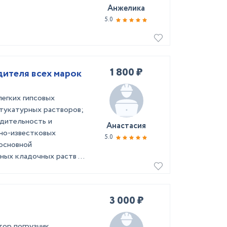
Анжелика
5.0
1 800 ₽
водителя всех марок
легких гипсовых
тукатурных растворов;
одительность и
Анастасия
но-известковых
5.0
 основной
ых кладочных раств ...
3 000 ₽
тор погрузчик