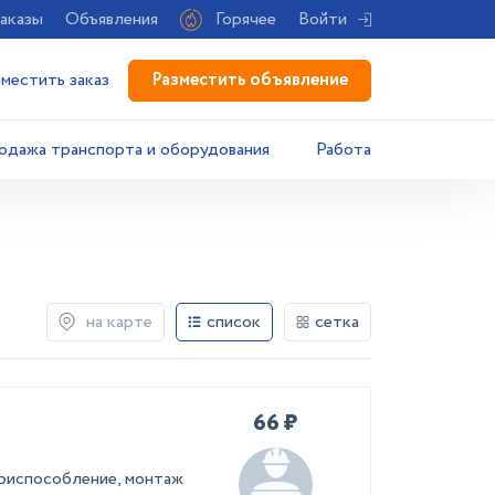
аказы
Объявления
Горячее
Войти
Разместить объявление
зместить заказ
одажа транспорта и оборудования
Работа
на карте
список
сетка
66 ₽
приспособление, монтаж