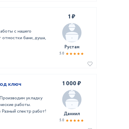
1 ₽
работы с нашего
т отмостки бани, душа,
Рустам
5.0
1 000 ₽
под ключ
 Производим укладку
ические работы.
 Разный спектр работ!
Даниил
5.0