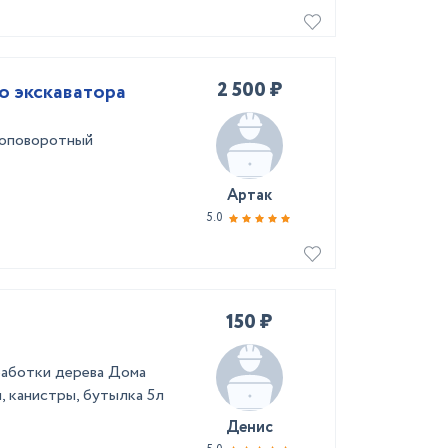
2 500 ₽
о экскаватора
ноповоротный
Артак
5.0
150 ₽
работки дерева Дома
, канистры, бутылка 5л
Денис