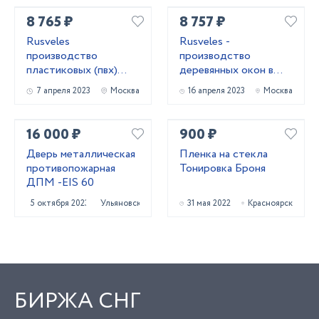
8 765 ₽
8 757 ₽
Rusveles
Rusveles -
производство
производство
пластиковых (пвх)
деревянных окон в
окон и дверей в
Москве и
7 апреля 2023
Москва
16 апреля 2023
Москва
Москве и
Московской области
Московской области.
16 000 ₽
900 ₽
Дверь металлическая
Пленка на стекла
противопожарная
Тонировка Броня
ДПМ -EIS 60
5 октября 2023
Ульяновск
31 мая 2022
Красноярск
БИРЖА СНГ