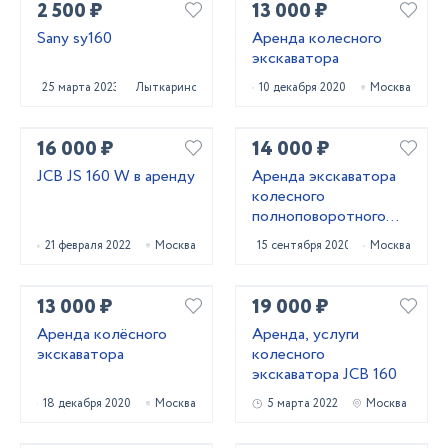
2 500 ₽
13 000 ₽
Sany sy160
Аренда колесного
экскаватора
25 марта 2023
Лыткарино
10 декабря 2020
Москва
16 000 ₽
14 000 ₽
JCB JS 160 W в аренду
Аренда экскаватора
колесного
полноповоротного
HYUNDAI R140W-9S
21 февраля 2022
Москва
15 сентября 2020
Москва
13 000 ₽
19 000 ₽
Аренда колёсного
Аренда, услуги
экскаватора
колесного
экскаватора JCB 160
18 декабря 2020
Москва
5 марта 2022
Москва