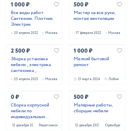
1 000 ₽
500 ₽
Все виды работ.
Мастер на все руки,
Сантехник. Плотник.
монтаж вентиляции
Электрик
20 апреля 2022
Москва
17 февраля 2022
Москва
2 500 ₽
1 000 ₽
Зборка установка
Мелкий бытовой
мебели , электрика
ремонт
сантехника ,
устранение
25 апреля 2023
Москва
21 марта 2024
Лобня
неполадок
0 ₽
500 ₽
Сборка корпусной
Малярные работы,
мебели по
сборщик мебели
индивидуальным
размерам в Твери
12 декабря 2021
Решетниково
12 декабря 2023
Оренбург