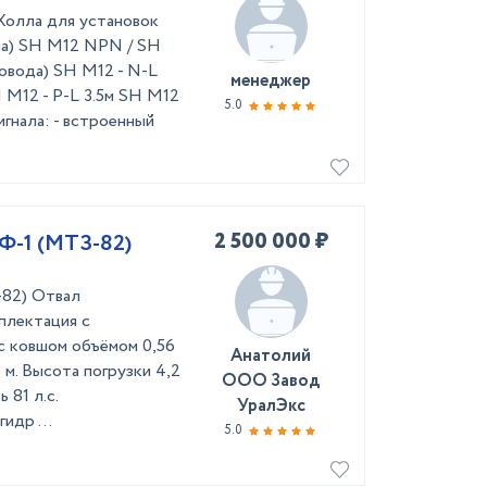
 Холла для установок
а) SH M12 NPN / SH
ровода) SH M12 - N-L
менеджер
H M12 - P-L 3.5м SH M12
5.0
игнала: - встроенный
2 500 000 ₽
Ф-1 (МТЗ-82)
-82) Отвал
плектация с
 с ковшом объёмом 0,56
Анатолий
4 м. Высота погрузки 4,2
ООО Завод
 81 л.с.
УралЭкс
идр ...
5.0