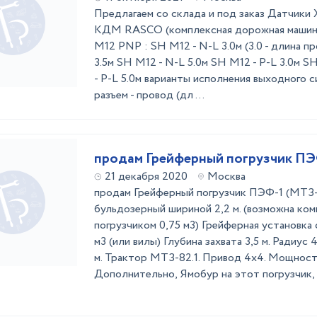
Предлагаем со склада и под заказ Датчики
КДМ RASCO (комплексная дорожная машин
M12 PNP : SH M12 - N-L 3.0м (3.0 - длина п
3.5м SH M12 - N-L 5.0м SH M12 - P-L 3.0м S
- P-L 5.0м варианты исполнения выходного с
разъем - провод (дл ...
продам Грейферный погрузчик ПЭ
21 декабря 2020
Москва
продам Грейферный погрузчик ПЭФ-1 (МТЗ
бульдозерный шириной 2,2 м. (возможна ком
погрузчиком 0,75 м3) Грейферная установка
м3 (или вилы) Глубина захвата 3,5 м. Радиус 
м. Трактор МТЗ-82.1. Привод 4х4. Мощность
Дополнительно, Ямобур на этот погрузчик, г