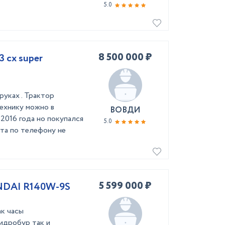
5.0
8 500 000 ₽
руках . Трактор
технику можно в
ВОВДИ
2016 года но покупался
5.0
ота по телефону не
5 599 000 ₽
NDAI R140W-9S
ак часы
идробур так и