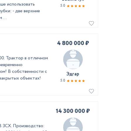
чше использовать
5.0
убки: - две верхние
 ...
4 800 000 ₽
00. Трактор в отличном
воевременно
ом! В собственности с
Эдгар
 закрытых объектах!
5.0
14 300 000 ₽
B 3CX. Производство: