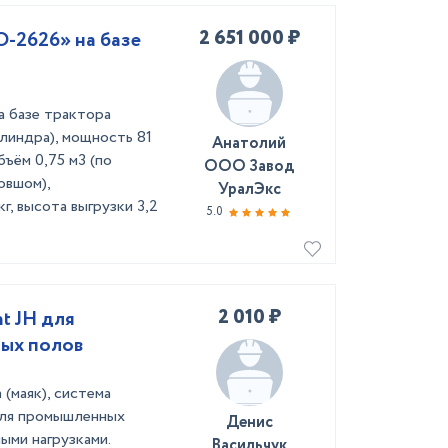
2 651 000 ₽
-2626» на базе
а базе трактора
илиндра), мощность 81
Анатолий
бъём 0,75 м3 (по
ООО Завод
овшом),
УралЭкс
г, высота выгрузки 3,2
5.0
2 010 ₽
t JH для
ых полов
(маяк), система
для промышленных
Денис
ыми нагрузками.
Васильчук