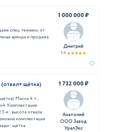
1 000 000 ₽
аже спец техники, от
льная аренда и продажа
Дмитрий
5.0
1 732 000 ₽
(отвал+ щётка)
ётка) Масса 4 т.,
4х4. Комплектация:
5 м., высота отвала
Анатолий
возможна комплектация
ООО Завод
зади - щётка
УралЭкс