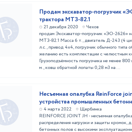
Продам экскаватор-погрузчик «ЭО
трактора МТЗ-82.1
21 декабря 2020
Чехов
продам Экскаватор-погрузчик «ЭО-2626» н
МТЗ-82.1 Масса 6 т., двигатель Д-243 (4 ц
л.с., привод 4х4, погрузчик обычного типа о
желанию есть комплектации с челюстным к
Грузоподъёмность погрузчика не менее 800 к
м., ковш обратной лопаты 0,28 м3 на ...
Несъемная опалубка ReinForce join
устройства промышленных бетонн
4 марта 2022
Щербинка
REINFORCE JOINT JH - несъемная опалубка 
распределения нагрузки и защиты кромок, 
бетонных полов с высокими эксплуатационн