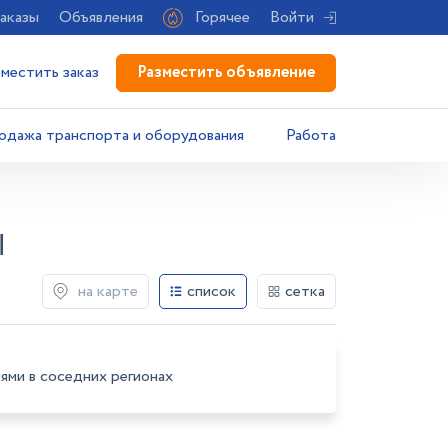
аказы
Объявления
Горячее
Войти
Разместить объявление
зместить заказ
одажа транспорта и оборудования
Работа
Ы
на карте
список
сетка
ями в соседних регионах