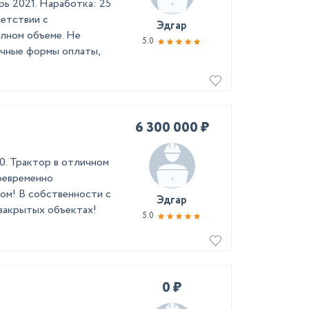
рь 2021. Наработка: 25
ветствии с
Эдгар
олном объеме. Не
5.0
ичные формы оплаты,
6 300 000 ₽
00. Трактор в отличном
воевременно
ом! В собственности с
Эдгар
 закрытых объектах!
5.0
0 ₽