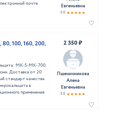
лектронной почте.
Евгеньевна
5.0
2 350 ₽
80, 100, 160, 200,
льцита: МК-5-МК-700.
онн. Доставка от 20
Пшеничникова
ый стандарт качества
Алена
икрокальцита в
Евгеньевна
ционного применения
5.0