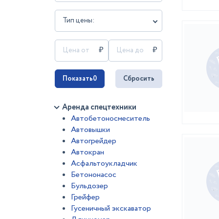
Тип цены:
Показать
0
Сбросить
Аренда спецтехники
Автобетоносмеситель
Автовышки
Автогрейдер
Автокран
Асфальтоукладчик
Бетононасос
Бульдозер
Грейфер
Гусеничный экскаватор