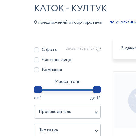
КАТОК - КУЛТУК
0
предложений отсортированы
В данн
С фото
Сохранить поиск
Частное лицо
Компания
Масса, тонн
от
1
до
16
Производитель
Тип катка