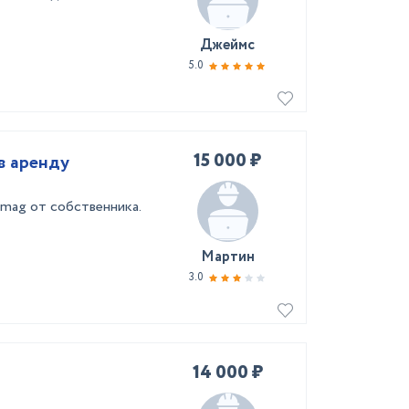
Джеймс
5.0
15 000 ₽
в аренду
mag от собственника.
Мартин
3.0
14 000 ₽