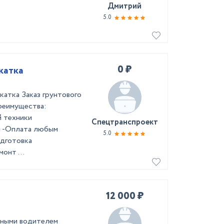
Дмитрий
5.0
0 ₽
катка
катка Заказ грунтового
реимущества:
й техники
Спецтранспроект
ы -Оплата любым
5.0
одготовка
онт ...
12 000 ₽
тными водителем