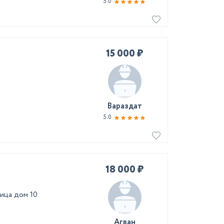
5.0
15 000 ₽
Вараздат
5.0
18 000 ₽
ица дом 10
Агван