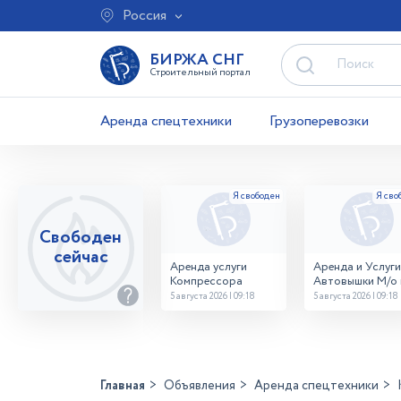
Россия
БИРЖА СНГ
Строительный портал
Аренда спецтехники
Грузоперевозки
Свободен
сейчас
Аренда услуги
Аренда и Услуги
Компрессора
Автовышки М/о г
Домодедово
5 августа 2026 | 09:18
5 августа 2026 | 09:18
26,28,32 место
Главная
Объявления
Аренда спецтехники