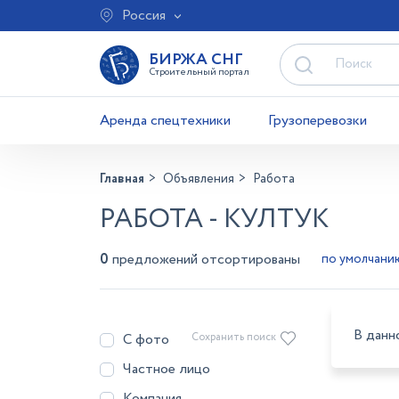
Россия
БИРЖА СНГ
Строительный портал
Аренда спецтехники
Грузоперевозки
Главная
Объявления
Работа
РАБОТА - КУЛТУК
0
предложений отсортированы
В данн
С фото
Сохранить поиск
Частное лицо
Компания