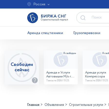
Россия
БИРЖА СНГ
Строительный портал
Аренда спецтехники
Грузоперевозки
Свободен
сейчас
Аренда и Услуги
Аренда услуги
Автовышки М/о г.
Компрессора
Домодедово
7 августа 2026 | 15:25
7 августа 2026 | 15:25
26,28,32 место
Главная
Объявления
Строительные услуги