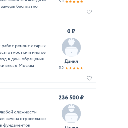
5.0
а замеры бесплатно
0 ₽
х работ ремонт старых
асы отмостки и многое
езд в день обращения
Данил
дки выезд Москва
5.0
236 500 ₽
и любой сложности
вли замена стропильных
в фундаментов
Данил