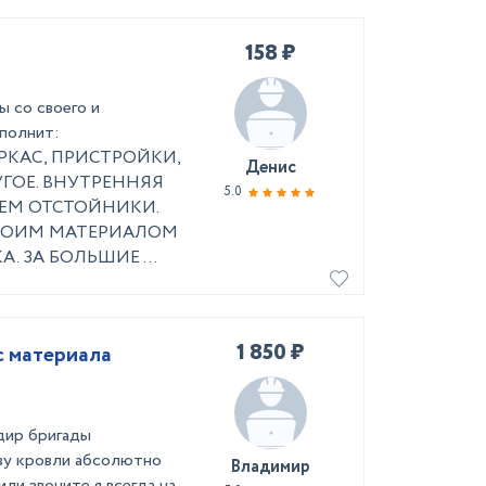
158 ₽
 со своего и
ыполнит:
РКАС, ПРИСТРОЙКИ,
Денис
УГОЕ. ВНУТРЕННЯЯ
5.0
ЕМ ОТСТОЙНИКИ.
СВОИМ МАТЕРИАЛОМ
 ЗА БОЛЬШИЕ ...
1 850 ₽
с материала
дир бригады
тву кровли абсолютно
Владимир
ли звоните я всегда на