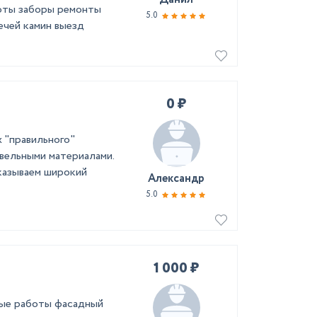
оты заборы ремонты
5.0
ечей камин выезд
0 ₽
"правильного"
вельными материалами.
казываем широкий
Александр
5.0
1 000 ₽
ные работы фасадный