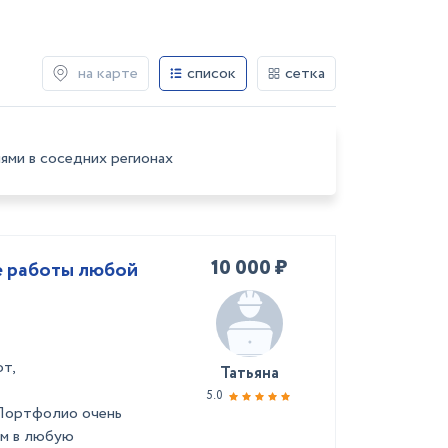
на карте
список
сетка
ями в соседних регионах
10 000 ₽
е работы любой
т,
Татьяна
5.0
 Портфолио очень
ем в любую