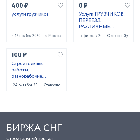
400 ₽
0 ₽
услуги грузчиков
Услуги ГРУЗЧИКОВ.
ПЕРЕЕЗД.
РАЗЛИЧНЫЕ
РАБОТЫ
17 ноября 2020
Москва
7 февраля 2021
Орехово-Зуево
100 ₽
Строитeльныe
paботы,
разнорaбочиe,
рaбoчий нa чаc,
24 октября 2023
Ставрополь
pабoчий нa пoлный
paбoчи
БИРЖА СНГ
Строительный портал