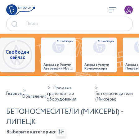
БИРЖА СНГ
Свободен
сейчас
Аренда и Услуги
Аренда услуги
Аренда
Автовышки М/о г.
Компрессора
Погрузч
Домодедово
26,28,32 место
Продажа
Главная
транспорта и
Бетоносмесители
Объявления
оборудования
(Миксеры)
БЕТОНОСМЕСИТЕЛИ (МИКСЕРЫ) -
ЛИПЕЦК
Выберите категорию: