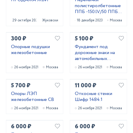
полистиролбетонные
ППБ -150.lV/50 ППБ
-180.l/50 ППБ
29 октября 2020
Жуковский
18 декабря 2023
Москва
-180lV/50 Д400
300 ₽
5 100 ₽
Опорные подушки
Фундамент под
железобетонные
дорожные знаки на
автомобильных
дорогах
26 ноября 2021
Москва
26 ноября 2021
Москва
5 700 ₽
11 000 ₽
Опоры ЛЭП
Откосные стенки
железобетонные СВ
Шифр 1484.1
26 ноября 2021
Москва
26 ноября 2021
Москва
6 000 ₽
6 000 ₽