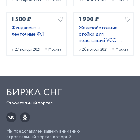
16 февраля 2021
Москва
27 ноября 2021
Москва
1 500 ₽
1 900 ₽
Фундаменты
Железобетонные
ленточные ФЛ
стойки для
подстанций УСО,
серия 3.407-102
27 ноября 2021
Москва
26 ноября 2021
Москва
БИРЖА СНГ
Строительный портал
Мы представляем вашему вниманию
строительный портал, который