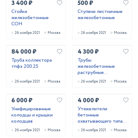
3 400 ₽
500 ₽
Стойки
Ступени лестничные
железобетонные
железобетонные
СОН
26 ноября 2021
Москва
26 ноября 2021
Москва
84 000 ₽
4 300 ₽
Труба коллектора
Трубы
тпфэ 200.25
железобетонные
раструбные
безнапорные
26 ноября 2021
Москва
26 ноября 2021
Москва
армированные
ГОСТ6482-2011
6 000 ₽
4 000 ₽
Унифицированные
Утяжелители
колодцы и крышки
бетонные
колодцев
охватывающего типа
УБО
26 ноября 2021
Москва
26 ноября 2021
Москва