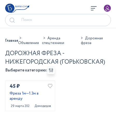
БИРЖА СНГ
Аренда
Дорожная
Главная
Объявления
спецтехники
фреза
ДОРОЖНАЯ ФРЕЗА -
НИЖЕГОРОДСКАЯ (ГОРЬКОВСКАЯ)
Выберите категорию:
45 ₽
Фреза 1м—1.3м в
аренду
29 марта 2022
Домодедово