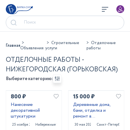
БИРЖА СНГ
Строительные
Отделочные
Главная
Объявления
услуги
работы
ОТДЕЛОЧНЫЕ РАБОТЫ -
НИЖЕГОРОДСКАЯ (ГОРЬКОВСКАЯ)
Выберите категорию:
800 ₽
15 000 ₽
Нанесение
Деревянные дома,
декоративной
бани, отделка и
штукатурки
ремонт в
Приозерском и
25 ноября 2025
Набережные Челны
30 мая 2025
Санкт-Петербург
Выборгском районах