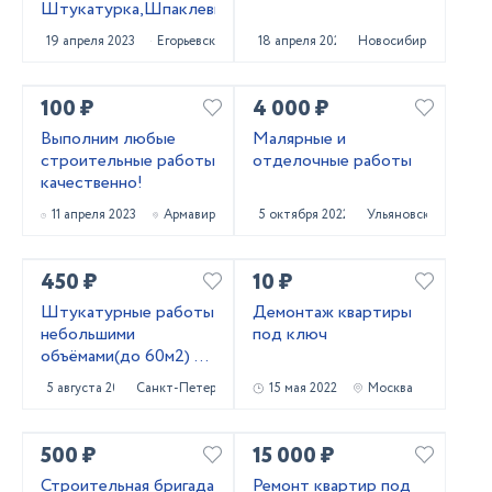
Штукатурка,Шпаклевка,Покраска
19 апреля 2023
Егорьевск
18 апреля 2023
Новосибирск
100 ₽
4 000 ₽
Выполним любые
Малярные и
строительные работы
отделочные работы
качественно!
11 апреля 2023
Армавир
5 октября 2022
Ульяновск
450 ₽
10 ₽
Штукатурные работы
Демонтаж квартиры
небольшими
под ключ
объёмами(до 60м2) по
маякам, по правилу
5 августа 2022
Санкт-Петербург
15 мая 2022
Москва
500 ₽
15 000 ₽
Строительная бригада
Ремонт квартир под