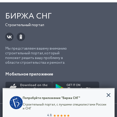
БИРЖА СНГ
Строительный портал
Мы представляем вашему вниманию
строительный портал, который
поможет решить вашу проблему в
области строительства и ремонта.
Мобильное приложение
Конфиденциальность
Попробуйте приложение "Биржа СНГ"
Мы используем файлы cookie, чтобы сделать
Строительный портал, с лучшими специалистами России
наш сайт удобным для каждого
Использование сайта, в том числе подача объявлений, означает
и СНГ
пользователя. Оставаясь на сайте,
ОК
согласие с
пользовательским соглашением
. Все логотипы и торговые
4.8
вы соглашаетесь
марки представленные на сайте являются собственностью их