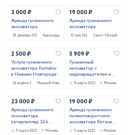
3 000 ₽
19 000 ₽
Аренда гусеничного
Аренда гусеничного
экскаватора
экскаватора
18 декабря 2022
Краснодар
12 мая 2022
Санкт-Петербург
2 500 ₽
5 909 ₽
Услуги гусеничного
Гусеничный
экскаватора Komatsu
экскаватор с
в Нижнем Новгороде
гидровращателем и
вибропогружателем
22 апреля 2022
Нижний Новгород
9 марта 2022
Москва
23 000 ₽
19 000 ₽
Аренда гусеничного
Аренда гусеничного
эксковатора
полноповоротного
катерпиллер 324
экскаватора Хитачи
ковш 1.7 куба
240
5 марта 2022
Москва
5 марта 2022
Москва