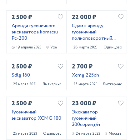
2 500 ₽
22 000 ₽
Аренда гусеничного
Сдам в аренду
экскаватора komatsu
гусеничный
Pc-200
полноповоротный
экскаватор Hitachi
19 апреля 2023
Уфа
28 марта 2023
Одинцово
ZX180 LCN 5G
2 500 ₽
2 700 ₽
Sdlg 160
Xcmg 225dn
25 марта 2023
Лыткарино
25 марта 2023
Лыткарино
2 500 ₽
23 000 ₽
Гусеничный
Экскаватор
экскаватор XCMG 180
гусеничный
300серии,г/м
25 марта 2023
Одинцово
24 марта 2023
Москва