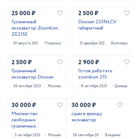
25 000 ₽
2 500 ₽
Гусеничный
Doosan 225NLCV
экскаватор Zoomlion
габаритный
ZE215E.
30 августа 2024
Подольск
12 декабря 2023
Волгоград
2 500 ₽
2 900 ₽
Гусеничный
Готов работать
экскаватор Doosan
zoomlion 215
26 октября 2023
Москва
8 октября 2023
Донецк
30 000 ₽
30 000 ₽
Множество
сдам в аренду
свободных
экскаватор
гусеничных
экскаваторов
5 октября 2023
Москва
26 сентября 2023
Владимир