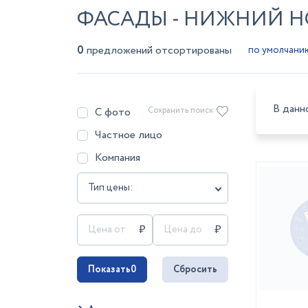
ФАСАДЫ - НИЖНИЙ 
0
предложений отсортированы
В данн
С фото
Сохранить поиск
Частное лицо
Компания
Тип цены:
Показать
0
Сбросить