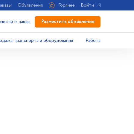
аказы
Объявления
Горячее
Войти
Разместить объявление
зместить заказ
одажа транспорта и оборудования
Работа