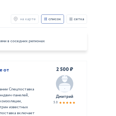
на карте
список
сетка
ями в соседних регионах
2 500 ₽
е от
ании Спецпоставка
эндвич-панелей,
Дмитрий
коизоляции,
5.0
трин известных
цпоставка включает