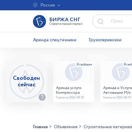
Россия
БИРЖА СНГ
Строительный портал
Аренда спецтехники
Грузоперевозки
Свободен
сейчас
Аренда услуги
Аренда и Услуги
Компрессора
Автовышки М/о г
Домодедово
5 августа 2026 | 09:18
5 августа 2026 | 09:18
26,28,32 место
Главная
Объявления
Строительные материал