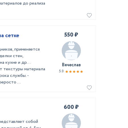
материалов до реализа
550 ₽
на сетке
дников, применяется
делки стен,
 на кухне и др…
Вячеслав
вет текстуры материала
5.0
рока службы. -
еросто ...
600 ₽
редставляет собой