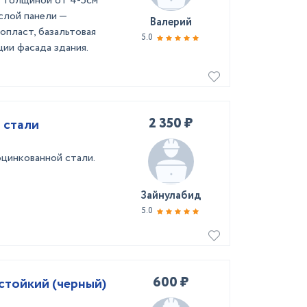
и толщиной от 4-5см
 слой панели —
Валерий
пласт, базальтовая
5.0
ии фасада здания.
2 350 ₽
 стали
цинкованной стали.
Зайнулабид
5.0
600 ₽
cтoйкий (черный)