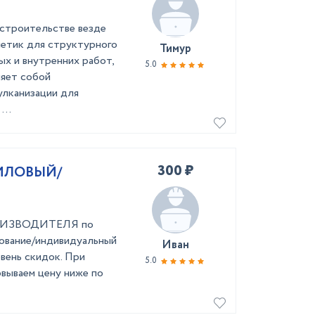
в строительстве везде
метик для структурного
Тимур
ых и внутренних работ,
5.0
ляет собой
улканизации для
...
300 ₽
ИЛОВЫЙ/
ПРОИЗВОДИТЕЛЯ по
рование/индивидуальный
Иван
вень скидок. При
5.0
овываем цену ниже по