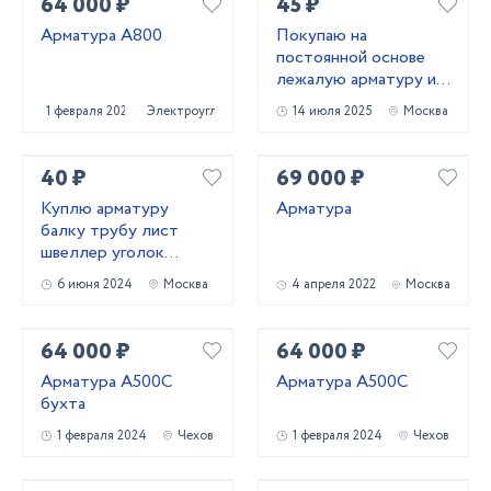
64 000 ₽
45 ₽
Арматура А800
Покупаю на
постоянной основе
лежалую арматуру и
металлопрокат!
1 февраля 2024
Электроугли
14 июля 2025
Москва
Самовывоз
40 ₽
69 000 ₽
Куплю арматуру
Арматура
балку трубу лист
швеллер уголок
лежалый
6 июня 2024
Москва
4 апреля 2022
Москва
металлопрокат
64 000 ₽
64 000 ₽
Арматура А500С
Арматура А500С
бухта
1 февраля 2024
Чехов
1 февраля 2024
Чехов