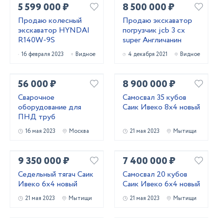
5 599 000 ₽
8 500 000 ₽
Продаю колесный
Продаю экскаватор
экскаватор HYNDAI
погрузчик jcb 3 cx
R140W-9S
super Англичанин
16 февраля 2023
Видное
4 декабря 2021
Видное
56 000 ₽
8 900 000 ₽
Сварочное
Самосвал 35 кубов
оборудование для
Саик Ивеко 8х4 новый
ПНД труб
16 мая 2023
Москва
21 мая 2023
Мытищи
9 350 000 ₽
7 400 000 ₽
Седельный тягач Саик
Самосвал 20 кубов
Ивеко 6х4 новый
Саик Ивеко 6х4 новый
21 мая 2023
Мытищи
21 мая 2023
Мытищи