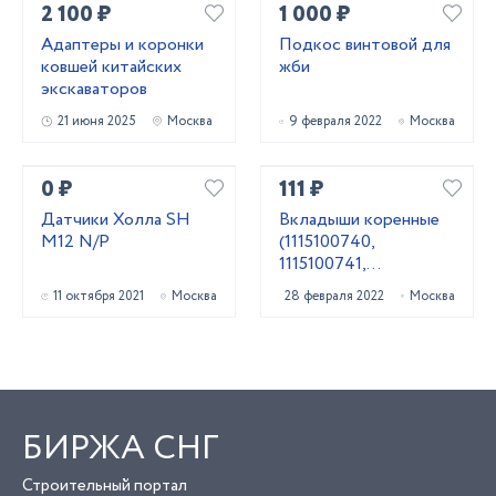
2 100 ₽
1 000 ₽
Адаптеры и коронки
Подкос винтовой для
ковшей китайских
жби
экскаваторов
21 июня 2025
Москва
9 февраля 2022
Москва
0 ₽
111 ₽
Датчики Холла SH
Вкладыши коренные
M12 N/P
(1115100740,
1115100741,
1115100742) 6BG1
11 октября 2021
Москва
28 февраля 2022
Москва
Isuzu 1115100743
БИРЖА СНГ
Строительный портал