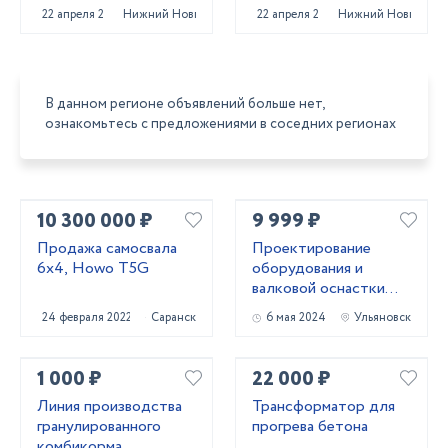
22 апреля 2022
Нижний Новгород
22 апреля 2022
Нижний Новгород
В данном регионе объявлений больше нет,
ознакомьтесь с предложениями в соседних регионах
10 300 000 ₽
9 999 ₽
Продажа самосвала
Проектирование
6х4, Howo T5G
оборудования и
валковой оснастки
для профилирования
24 февраля 2022
Саранск
6 мая 2024
Ульяновск
металла
1 000 ₽
22 000 ₽
Линия производства
Трансформатор для
гранулированного
прогрева бетона
комбикорма