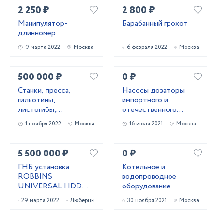
2 250 ₽
2 800 ₽
Манипулятор-
Барабанный грохот
длинномер
9 марта 2022
Москва
6 февраля 2022
Москва
500 000 ₽
0 ₽
Станки, пресса,
Насосы дозаторы
гильотины,
импортного и
листогибы,
отечественного
трубогибы, вальцы,
производства
1 ноября 2022
Москва
16 июля 2021
Москва
молоты
5 500 000 ₽
0 ₽
ГНБ установка
Котельное и
ROBBINS
водопроводное
UNIVERSAL HDD
оборудование
UNI 24x40
29 марта 2022
Люберцы
30 ноября 2021
Москва