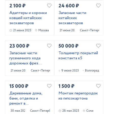
2 100 ₽
24 600 ₽
Адаптеры и коронки
Запасные части
ковшей китайских
китайских
экскаваторов
экскаваторов
21 июня 2025
Москва
21 июня 2025
Санкт-Петербург
23 000 ₽
50 000 ₽
Запасные части
Толщиметр покрытий
гусеничного хода
константа к5
дорожных фрез
Caterpillar PM620
21 июня 2025
Санкт-Петербург
9 июня 2025
Волгоград
15 000 ₽
1 500 ₽
Деревянные дома,
Монтаж перегородок
бани, отделка и
из гипсокартона
ремонт в
Приозерском и
30 мая 2025
Санкт-Петербург
28 мая 2025
Сочи
Выборгском районах