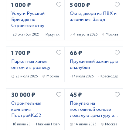
1 000 ₽
5 000 ₽
Услуги Русской
Окна, двери из ПВХ и
Бригады по
алюминия. Завод.
Строительству
20 октября 2025
Иркутск
4 августа 2025
Москва
1 700 ₽
66 ₽
Паркетная химия
Пружинный зажим для
оптом и в розницу
опалубки
23 июля 2025
Москва
17 июля 2025
Краснодар
30 000 ₽
45 ₽
Строительная
Покупаю на
компания
постоянной основе
ПостройКа52
лежалую арматуру и
металлопрокат!
16 июля 2025
Нижний Новгород
14 июля 2025
Москва
Самовывоз