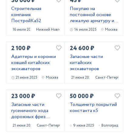
30 000 ₽
45 ₽
Строительная
Покупаю на
компания
постоянной основе
ПостройКа52
лежалую арматуру и
металлопрокат!
16 июля 2025
Нижний Новгород
14 июля 2025
Москва
Самовывоз
2 100 ₽
24 600 ₽
Адаптеры и коронки
Запасные части
ковшей китайских
китайских
экскаваторов
экскаваторов
21 июня 2025
Москва
21 июня 2025
Санкт-Петербург
23 000 ₽
50 000 ₽
Запасные части
Толщиметр покрытий
гусеничного хода
константа к5
дорожных фрез
Caterpillar PM620
21 июня 2025
Санкт-Петербург
9 июня 2025
Волгоград