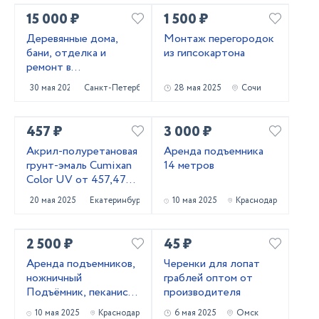
15 000 ₽
1 500 ₽
Деревянные дома,
Монтаж перегородок
бани, отделка и
из гипсокартона
ремонт в
Приозерском и
30 мая 2025
Санкт-Петербург
28 мая 2025
Сочи
Выборгском районах
457 ₽
3 000 ₽
Акрил-полуретановая
Аренда подъемника
грунт-эмаль Cumixan
14 метров
Color UV от 457,47
рублей
20 мая 2025
Екатеринбург
10 мая 2025
Краснодар
2 500 ₽
45 ₽
Аренда подъемников,
Черенки для лопат
ножничный
граблей оптом от
Подъёмник, пеканиска
производителя
в аренду
10 мая 2025
Краснодар
6 мая 2025
Омск