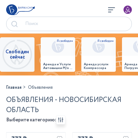
БИРЖА СНГ
Свободен
сейчас
Аренда и Услуги
Аренда услуги
Аренда
Автовышки М/о г.
Компрессора
Погрузч
Домодедово
26,28,32 место
Главная
Объявления
ОБЪЯВЛЕНИЯ - НОВОСИБИРСКАЯ
ОБЛАСТЬ
Выберите категорию: