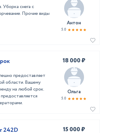
. Уборка снега с
орчевание. Прочие виды
Антон
5.0
18 000 ₽
срок
ешно предоставляет
ой области. Вашему
ренду на любой срок.
Ольга
 предоставляется
5.0
ераторами.
15 000 ₽
ar 242D