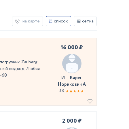
на карте
список
сетка
16 000 ₽
огрузчик Zauberg
ный подход. Любая
6-68
ИП Карен
Норикович А
5.0
2 000 ₽