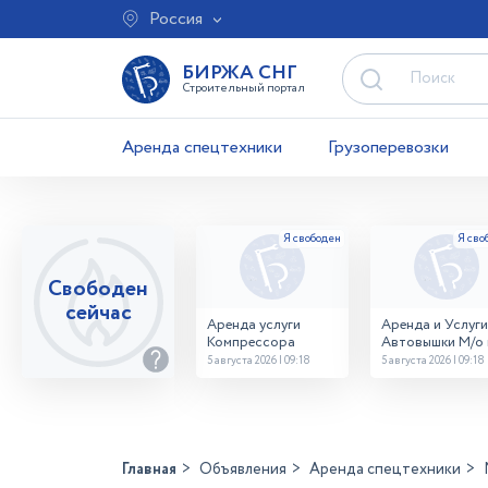
Россия
БИРЖА СНГ
Строительный портал
Аренда спецтехники
Грузоперевозки
Свободен
сейчас
Аренда услуги
Аренда и Услуги
Компрессора
Автовышки М/о г
Домодедово
5 августа 2026 | 09:18
5 августа 2026 | 09:18
26,28,32 место
Главная
Объявления
Аренда спецтехники