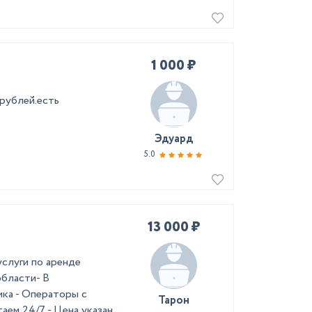
1 000 ₽
0рублей.есть
Эдуард
5.0
13 000 ₽
услуги по аренде
асти ​ - В
ика - Операторы с
Тарон
аем 24/7 - Цена указан