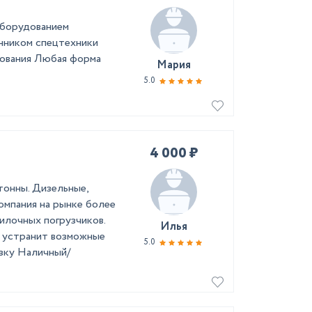
оборудованием
нником спецтехники
дования Любая форма
Мария
5.0
4 000 ₽
 тонны. Дизельные,
компания на рынке более
вилочных погрузчиков.
Илья
о устранит возможные
5.0
узку Наличный/