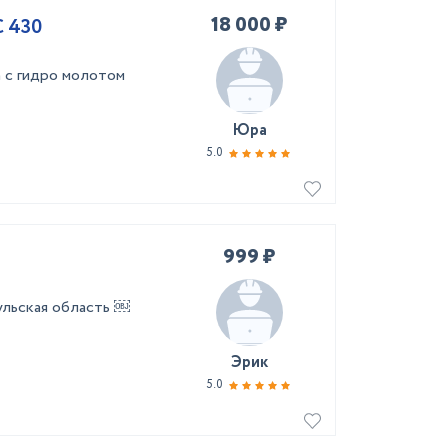
18 000 ₽
 430
 с гидро молотом
Юра
5.0
999 ₽
ульская область ￼
Эрик
5.0