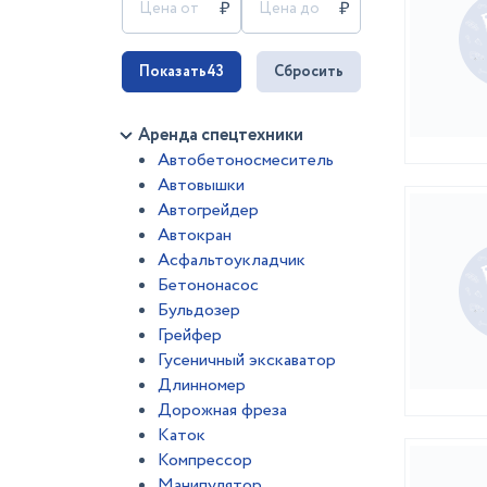
Показать
43
Сбросить
Аренда спецтехники
Автобетоносмеситель
Автовышки
Автогрейдер
Автокран
Асфальтоукладчик
Бетононасос
Бульдозер
Грейфер
Гусеничный экскаватор
Длинномер
Дорожная фреза
Каток
Компрессор
Манипулятор