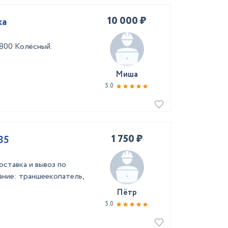
10 000 ₽
ка
800 Колёсный.
Миша
5.0
1 750 ₽
85
ставка и вывоз по
ние: траншеекопатель,
Пётр
5.0