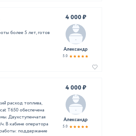
4 000 ₽
t
оты более 5 лет, готов
Александр
5.0
4 000 ₽
кий расход топлива,
cat Т650 обеспечена
емы. Двухступенчатая
Александр
ч. В кабине оператора
5.0
 работы: поддержание