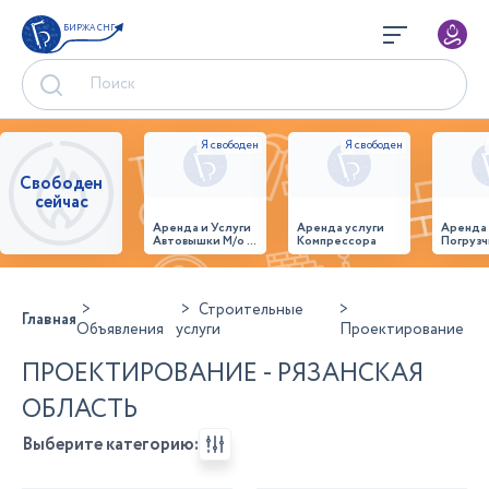
БИРЖА СНГ
Свободен
сейчас
Аренда и Услуги
Аренда услуги
Аренда
Автовышки М/о г.
Компрессора
Погрузч
Домодедово
26,28,32 место
Строительные
Главная
Объявления
услуги
Проектирование
ПРОЕКТИРОВАНИЕ - РЯЗАНСКАЯ
ОБЛАСТЬ
Выберите категорию: