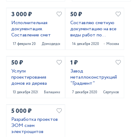
3 000 ₽
50 ₽
Исполнительная
Составляю сметную
документация.
документацию на все
Составление смет
виды работ по
объектам любой
17 февраля 2022
Домодедово
14 декабря 2020
Москва
сложности
50 ₽
1 ₽
Услуги
Завод
проектирования
металлоконструкций
домов из дерева
"Градиент"
13 декабря 2020
Балашиха
7 декабря 2020
Серпухов
5 000 ₽
Разработка проектов
ЭОМ схем
электрощитов