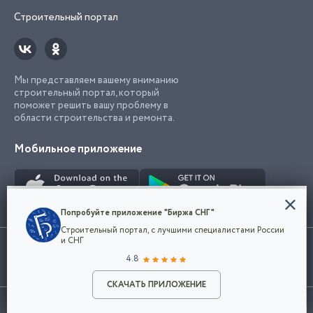
Строительный портал
Мы представляем вашему вниманию
строительный портал, который
поможет решить вашу проблему в
области строительства и ремонта.
Мобильное приложение
Конфиденциальность
Попробуйте приложение "Биржа СНГ"
Мы используем файлы cookie, чтобы сделать
Строительный портал, с лучшими специалистами России
наш сайт удобным для каждого
Использование сайта, в том числе подача объявлений, означает
и СНГ
пользователя. Оставаясь на сайте,
ОК
согласие с
пользовательским соглашением
. Все логотипы и торговые
4.8
вы соглашаетесь
марки представленные на сайте являются собственностью их
с
Политикой конфиденциальности компании
владельца.
Разместить объявление
и принимаете условия использования cookie.
СКАЧАТЬ ПРИЛОЖЕНИЕ
©2026
Биржа СНГ