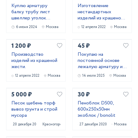
Куплю арматуру
Изготовление
балку трубу лист
нестандартных
швеллер уголок
изделий из крашеной
лежалый
жести.
6 июня 2024
Москва
12 апреля 2022
Москва
металлопрокат
1 200 ₽
45 ₽
Производство
Покупаю на
изделий из крашеной
постоянной основе
жести.
лежалую арматуру и
металлопрокат!
12 апреля 2022
Москва
14 июля 2025
Москва
Самовывоз
5 000 ₽
30 ₽
Песок щебень торф
Пеноблок D500,
вывоз грунта и строй
600х250х50мм
мусора
экоблок / bonolit
20 декабря 2020
Красногорск
27 декабря 2020
Москва