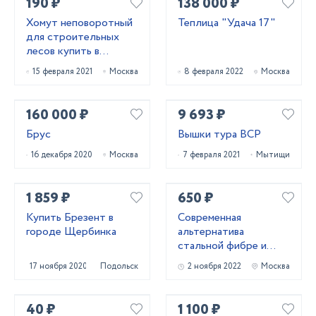
190 ₽
138 000 ₽
Хомут неповоротный
Теплица "Удача 17"
для строительных
лесов купить в
Московской области
15 февраля 2021
Москва
8 февраля 2022
Москва
160 000 ₽
9 693 ₽
Брус
Вышки тура ВСР
16 декабря 2020
Москва
7 февраля 2021
Мытищи
1 859 ₽
650 ₽
Купить Брезент в
Cовременная
городе Щербинка
альтернатива
стальной фибре и
каркасному
17 ноября 2020
Подольск
2 ноября 2022
Москва
армированию.
40 ₽
1 100 ₽