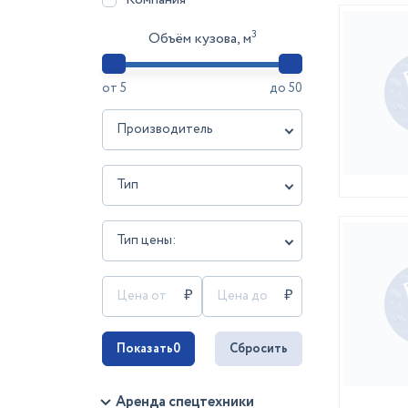
3
Объём кузова, м
от
5
до
50
Производитель
Тип
Тип цены:
Показать
0
Сбросить
Аренда спецтехники