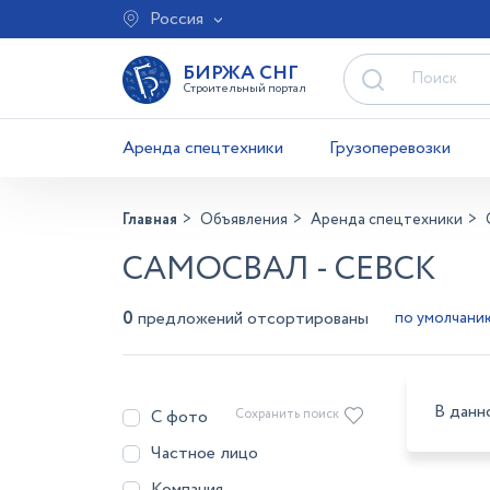
Россия
БИРЖА СНГ
Строительный портал
Аренда спецтехники
Грузоперевозки
Главная
Объявления
Аренда спецтехники
САМОСВАЛ - СЕВСК
0
предложений отсортированы
В данн
С фото
Сохранить поиск
Частное лицо
Компания