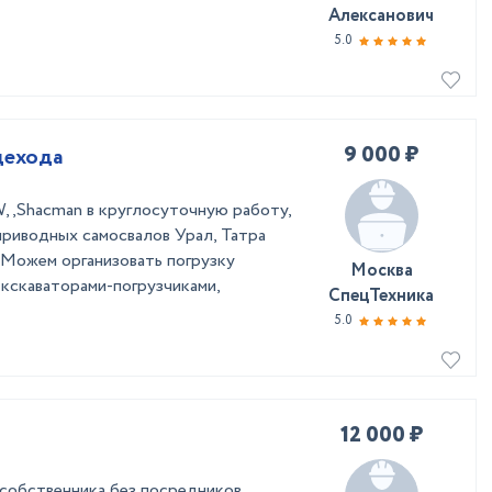
Алексанович
5.0
9 000 ₽
дехода
 ,Shacman в круглосуточную работу,
ноприводных самосвалов Урал, Татра
3 Можем организовать погрузку
Москва
экскаваторами-погрузчиками,
СпецТехника
5.0
12 000 ₽
 собственника без посредников.