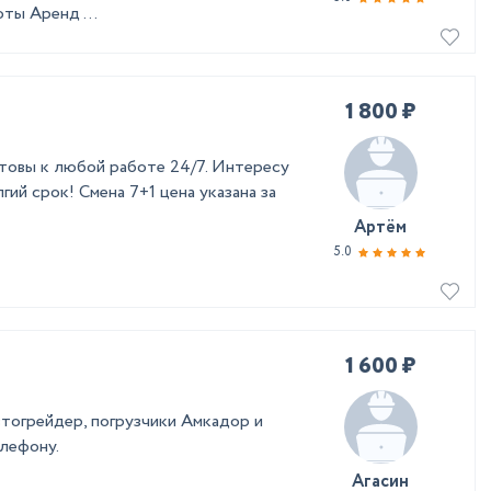
ты Аренд ...
1 800 ₽
товы к любой работе 24/7. Интересу
ий срок! Смена 7+1 цена указана за
Артём
5.0
1 600 ₽
втогрейдер, погрузчики Амкадор и
елефону.
Агасин