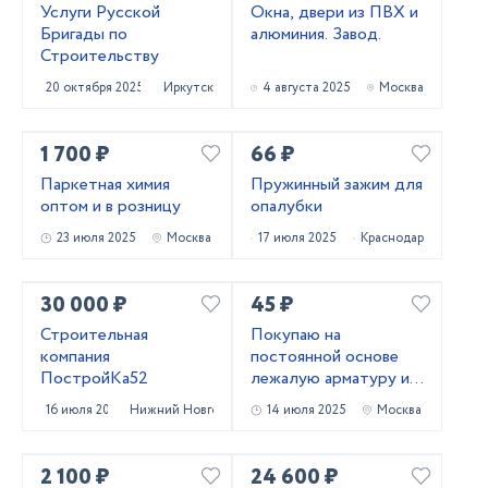
Услуги Русской
Окна, двери из ПВХ и
Бригады по
алюминия. Завод.
Строительству
20 октября 2025
Иркутск
4 августа 2025
Москва
1 700 ₽
66 ₽
Паркетная химия
Пружинный зажим для
оптом и в розницу
опалубки
23 июля 2025
Москва
17 июля 2025
Краснодар
30 000 ₽
45 ₽
Строительная
Покупаю на
компания
постоянной основе
ПостройКа52
лежалую арматуру и
металлопрокат!
16 июля 2025
Нижний Новгород
14 июля 2025
Москва
Самовывоз
2 100 ₽
24 600 ₽