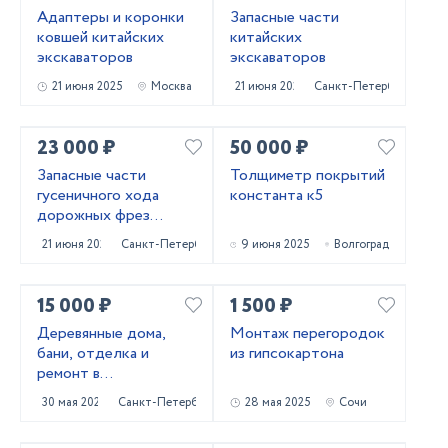
Адаптеры и коронки
Запасные части
ковшей китайских
китайских
экскаваторов
экскаваторов
21 июня 2025
Москва
21 июня 2025
Санкт-Петербург
23 000 ₽
50 000 ₽
Запасные части
Толщиметр покрытий
гусеничного хода
константа к5
дорожных фрез
Caterpillar PM620
21 июня 2025
Санкт-Петербург
9 июня 2025
Волгоград
15 000 ₽
1 500 ₽
Деревянные дома,
Монтаж перегородок
бани, отделка и
из гипсокартона
ремонт в
Приозерском и
30 мая 2025
Санкт-Петербург
28 мая 2025
Сочи
Выборгском районах