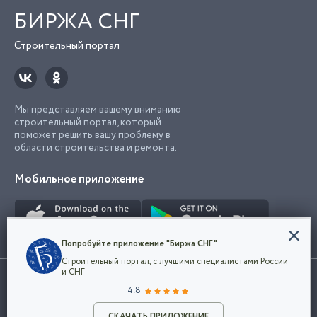
БИРЖА СНГ
Строительный портал
Мы представляем вашему вниманию
строительный портал, который
поможет решить вашу проблему в
области строительства и ремонта.
Мобильное приложение
Конфиденциальность
Попробуйте приложение "Биржа СНГ"
Мы используем файлы cookie, чтобы сделать
Строительный портал, с лучшими специалистами России
наш сайт удобным для каждого
Использование сайта, в том числе подача объявлений, означает
и СНГ
пользователя. Оставаясь на сайте,
ОК
согласие с
пользовательским соглашением
. Все логотипы и торговые
4.8
вы соглашаетесь
марки представленные на сайте являются собственностью их
с
Политикой конфиденциальности компании
владельца.
Разместить объявление
и принимаете условия использования cookie.
СКАЧАТЬ ПРИЛОЖЕНИЕ