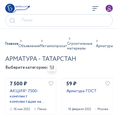
БИРЖА СНГ
Главная
Строительные
Объявления
Металлопрокат
Арматура
материалы
АРМАТУРА - ТАТАРСТАН
Выберите категорию:
7 500 ₽
59 ₽
АКЦИЯ! 7500-
Арматура ГОСТ
комплект
комплектации на
откатные ворота-со
16 мая 2022
Пенза
16 февраля 2022
Москва
склада в Пензе