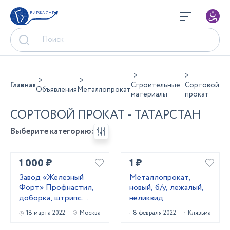
БИРЖА СНГ
Главная
Строительные
Сортовой
Объявления
Металлопрокат
материалы
прокат
СОРТОВОЙ ПРОКАТ - ТАТАРСТАН
Выберите категорию:
1 000 ₽
1 ₽
Завод «Железный
Металлопрокат,
Форт» Профнастил,
новый, б/у, лежалый,
доборка, штрипс
неликвид.
лента, листы,
18 марта 2022
Москва
8 февраля 2022
Клязьма
водосточка,
ограждения на