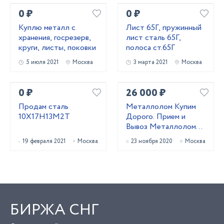
кровлю, фл
0 ₽
0 ₽
Куплю металл с
Лист 65Г, пружинный
хранения, госрезерв,
лист сталь 65Г,
круги, листы, поковки
полоса ст.65Г
5 июля 2021
Москва
3 марта 2021
Москва
0 ₽
26 000 ₽
Продам сталь
Металлолом Купим
10Х17Н13М2Т
Дорого. Прием и
Вывоз Металлолома
от 1й Тонны.
19 февраля 2021
Москва
23 ноября 2020
Москва
Демонтаж.
БИРЖА СНГ