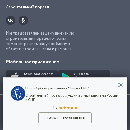
Строительный портал
Мы представляем вашему вниманию
строительный портал, который
поможет решить вашу проблему в
области строительства и ремонта.
Мобильное приложение
Конфиденциальность
Попробуйте приложение "Биржа СНГ"
Мы используем файлы cookie, чтобы сделать
Строительный портал, с лучшими специалистами России
наш сайт удобным для каждого
Использование сайта, в том числе подача объявлений, означает
и СНГ
пользователя. Оставаясь на сайте,
ОК
согласие с
пользовательским соглашением
. Все логотипы и торговые
4.8
вы соглашаетесь
марки представленные на сайте являются собственностью их
с
Политикой конфиденциальности компании
владельца.
Разместить объявление
и принимаете условия использования cookie.
СКАЧАТЬ ПРИЛОЖЕНИЕ
©2026
Биржа СНГ