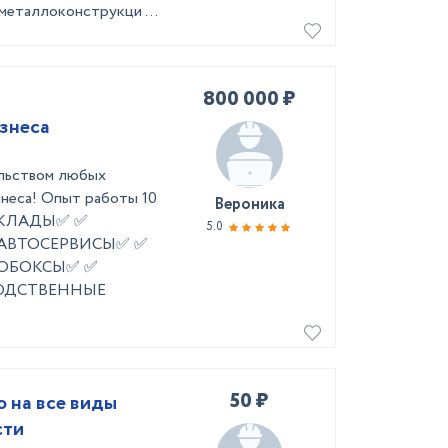
металлоконструкци ...
800 000 ₽
знеса
ельством любых
знеса! Опыт работы 10
Вероника
✅ СКЛАДЫ✅ ✅
5.0
 АВТОСЕРВИСЫ✅ ✅
ОБОКСЫ✅ ✅
ОДСТВЕННЫЕ
50 ₽
 на все виды
сти