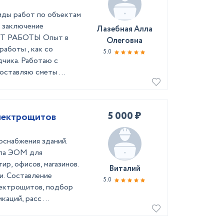
иды работ по объектам
 заключение
Лазебная Алла
ПЫТ РАБОТЫ Опыт в
Олеговна
работы , как со
5.0
дчика. Работаю с
оставляю сметы ...
5 000 ₽
ботка проектов ЭОМ схем электрощитов
оснабжения зданий.
ела ЭОМ для
р, офисов, магазинов.
Виталий
и. Составление
5.0
лектрощитов, подбор
аций, расс ...