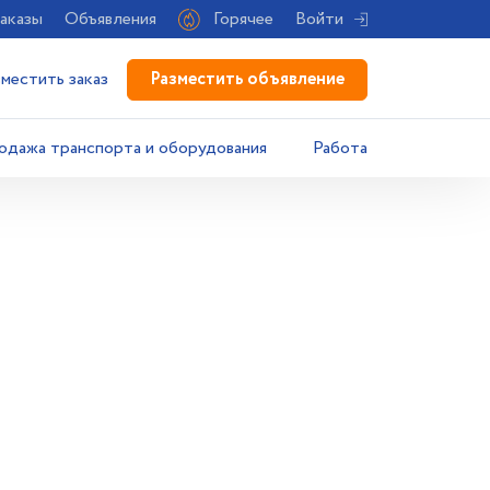
аказы
Объявления
Горячее
Войти
Разместить объявление
зместить заказ
одажа транспорта и оборудования
Работа