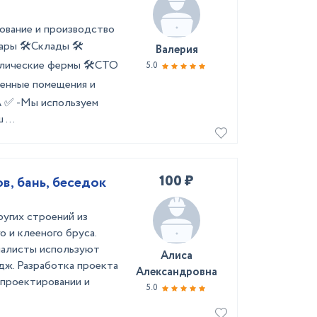
ование и производство
ары 🛠️Склады 🛠️
Валерия
ллические фермы 🛠️СТО
5.0
венные помещения и
✅ -Мы используем
...
100 ₽
, бань, беседок
ругих строений из
 и клееного бруса.
иалисты используют
Алиса
ж. Разработка проекта
Александровна
 проектировании и
5.0