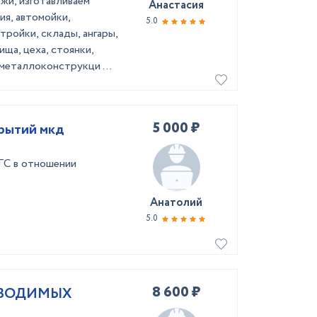
жи, изготавливаем
Анастасия
я, автомойки,
5.0
тройки, склады, ангары,
ща, цеха, стоянки,
металлоконструкци ...
5 000 ₽
рытий мкд
ГС в отношении
Анатолий
5.0
8 600 ₽
ЗВОДИМЫХ