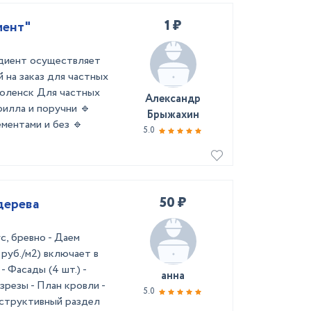
1 ₽
иент"
диент осуществляет
 на заказ для частных
Оболенск Для частных
Александр
рилла и поручни 🔹
Брыжахин
ментами и без 🔹
5.0
50 ₽
дерева
с, бревно - Даем
руб./м2) включает в
- Фасады (4 шт.) -
анна
зрезы - План кровли -
5.0
структивный раздел