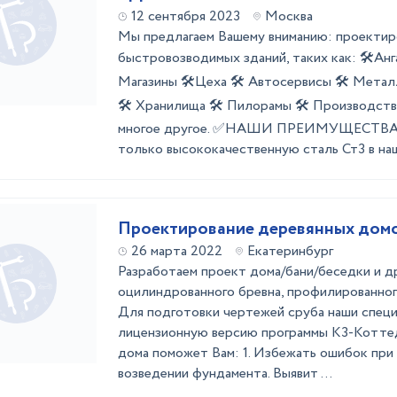
12 сентября 2023
Москва
Мы предлагаем Вашему вниманию: проектир
быстровозводимых зданий, таких как: 🛠️Анг
Магазины 🛠️Цеха 🛠️ Автосервисы 🛠️ Мета
🛠️ Хранилища 🛠️ Пилорамы 🛠️ Производст
многое другое. ✅НАШИ ПРЕИМУЩЕСТВА 
только высококачественную сталь Ст3 в наш 
Проектирование деревянных домов
26 марта 2022
Екатеринбург
Разработаем проект дома/бани/беседки и д
оцилиндрованного бревна, профилированного
Для подготовки чертежей сруба наши спец
лицензионную версию программы К3-Коттед
дома поможет Вам: 1. Избежать ошибок при
возведении фундамента. Выявит ...