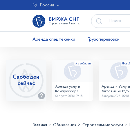
Россия
БИРЖА СНГ
Строительный портал
Аренда спецтехники
Грузоперевозки
Свободен
сейчас
Аренда услуги
Аренда и Услуги
Компрессора
Автовышки М/о г
Домодедово
5 августа 2026 | 09:18
5 августа 2026 | 09:18
26,28,32 место
Главная
Объявления
Строительные услуги