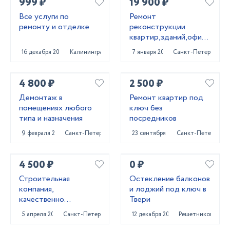
999 ₽
19 900 ₽
Все услуги по
Ремонт
ремонту и отделке
реконструкции
квартир,зданий,офисных
помещений
16 декабря 2023
Калининград
7 января 2022
Санкт-Петербург
4 800 ₽
2 500 ₽
Демонтаж в
Ремонт квартир под
помещениях любого
ключ без
типа и назначения
посредников
9 февраля 2022
Санкт-Петербург
23 сентября 2022
Санкт-Петербург
4 500 ₽
0 ₽
Строительная
Остекление балконов
компания,
и лоджий под ключ в
качественно
Твери
выполнит работы по
5 апреля 2022
Санкт-Петербург
12 декабря 2021
Решетниково
ремонту вашей