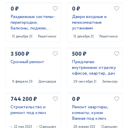
квартиры.
0 ₽
0 ₽
Раздвижные системы-
Двери входные и
перегородки,
межкомнатные
балконы, лоджии,
установим
входные группы и
12 декабря 2021
Решетниково
12 декабря 2021
Решетниково
офисные перегородки
3 500 ₽
500 ₽
Срочный ремонт
Предлагаю
внутреннюю отделку
офисов, квартир, дач.
9 февраля 2021
Домодедово
29 сентября 2021
Зеленоград
744 200 ₽
0 ₽
Строительство и
Ремонт квартиры,
ремонт под ключ
комнаты, кухни.
Ванная под ключ.
22 мая 2023
Одинцово
28 января 2021
Одинцово