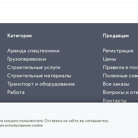
Категории
Продавцам
Аренда спецтехники
Регистрация
Грузоперевозки
Цены
Строительные услуги
Правила и по
Строительные материалы
Полезные сов
Транспорт и оборудование
Все заказы
Работа
Вопросы и от
Контакты
буйте приложение "Биржа СНГ"
тельный портал, с лучшими специалистами России и СНГ
4.8
чает согласие с
пользовательским соглашением
. Все логотипы и торговые марк
я каждого пользователя. Оставаясь на сайте, вы соглашаетесь
ия использования cookie.
СКАЧАТЬ ПРИЛОЖЕНИЕ
©2026
Биржа СНГ