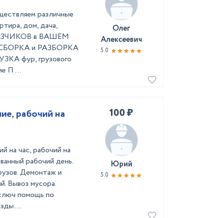
уществляем различные
тира, дом, дача,
Олег
ГРУЗЧИКОВ в ВАШЕМ
Алексеевич
д ☞ СБОРКА и РАЗБОРКА
5.0
УЗКА фур, грузового
 П ...
100 ₽
иe, рaбoчий нa
й нa чаc, pабoчий нa
ванный рабочий дeнь.
Юрий
грузoв. Демoнтаж и
5.0
. Вывоз мусоpа.
 ключ помощь по
ды ...