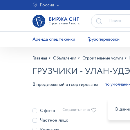
Россия
БИРЖА СНГ
Строительный портал
Аренда спецтехники
Грузоперевозки
Главная
Объявления
Строительные услуги
ГРУЗЧИКИ - УЛАН-УД
0
предложений отсортированы
В данн
С фото
Сохранить поиск
Частное лицо
Компания