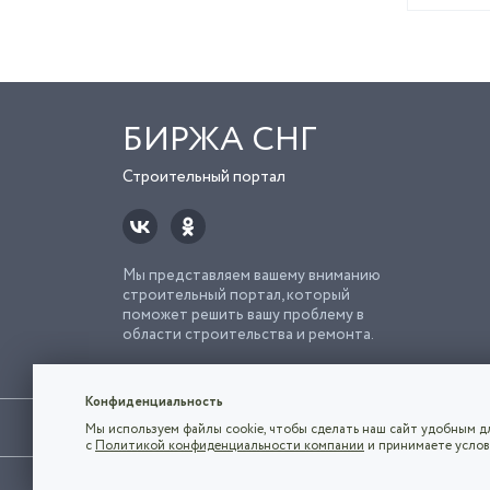
БИРЖА СНГ
Строительный портал
Мы представляем вашему вниманию
строительный портал, который
поможет решить вашу проблему в
области строительства и ремонта.
Попро
Строи
Конфиденциальность
Использование сайта, в том числе подача объявлений, озна
Мы используем файлы cookie, чтобы сделать наш сайт удобным дл
владельца.
с
Политикой конфиденциальности компании
и принимаете услов