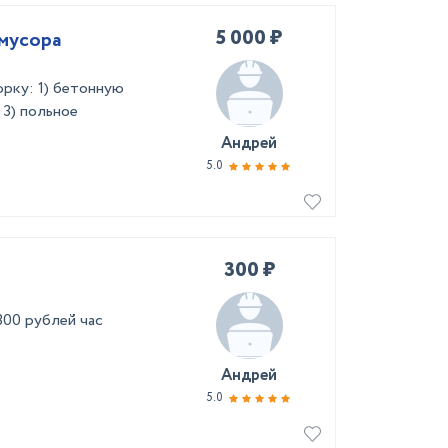
5 000 ₽
 мусора
орку: 1) бетонную
 3) польное
Андрей
5.0
300 ₽
300 рублей час
Андрей
5.0