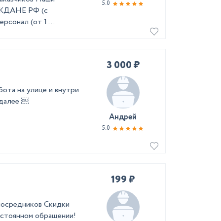
5.0
АЖДАНЕ РФ (с
рсонал (от 1 ...
3 000 ₽
ота на улице и внутри
 далее ￼
Андрей
5.0
199 ₽
 посредников Скидки
постоянном обращении!