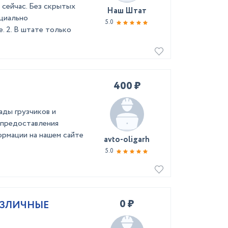
 сейчас. Без скрытых
Наш Штат
ециально
5.0
. 2. В штате только
400 ₽
ады грузчиков и
 предоставления
рмации на нашем сайте
avto-oligarh
5.0
0 ₽
РАЗЛИЧНЫЕ