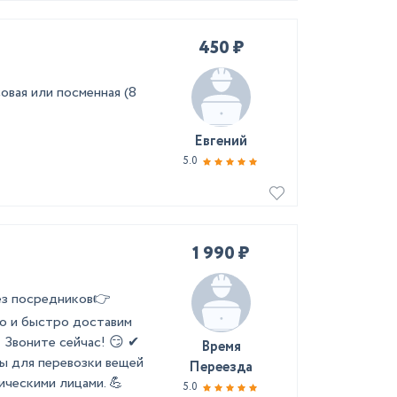
450 ₽
овая или посменная (8
Евгений
5.0
1 990 ₽
ез посредников👉
о и быстро доставим
 Звоните сейчас! 😏 ✔
Время
ы для перевозки вещей
Переезда
ическими лицами. 💪
5.0