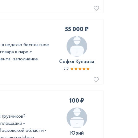
55 000 ₽
50 в неделю бесплатное
товара в паре с
иента -заполнение
Софья Купцова
5.0
100 ₽
 грузчиков?
 площадки -
осковской области -
Юрий
заказчиков Наши