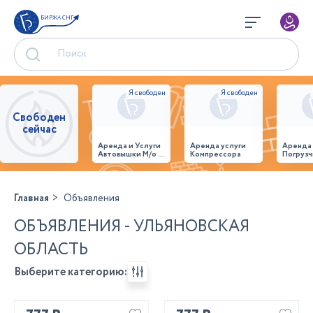
БИРЖА СНГ
Свободен
сейчас
Аренда и Услуги
Аренда услуги
Аренда
Автовышки М/о г.
Компрессора
Погрузч
Домодедово
26,28,32 место
Главная
Объявления
ОБЪЯВЛЕНИЯ - УЛЬЯНОВСКАЯ
ОБЛАСТЬ
Выберите категорию: