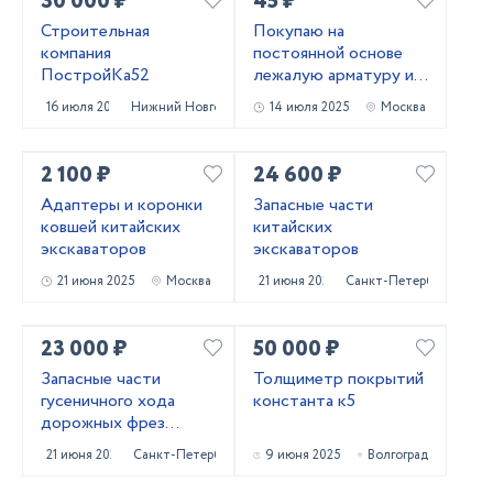
30 000 ₽
45 ₽
Строительная
Покупаю на
компания
постоянной основе
ПостройКа52
лежалую арматуру и
металлопрокат!
16 июля 2025
Нижний Новгород
14 июля 2025
Москва
Самовывоз
2 100 ₽
24 600 ₽
Адаптеры и коронки
Запасные части
ковшей китайских
китайских
экскаваторов
экскаваторов
21 июня 2025
Москва
21 июня 2025
Санкт-Петербург
23 000 ₽
50 000 ₽
Запасные части
Толщиметр покрытий
гусеничного хода
константа к5
дорожных фрез
Caterpillar PM620
21 июня 2025
Санкт-Петербург
9 июня 2025
Волгоград