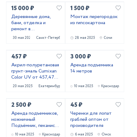
15 000 ₽
1 500 ₽
Деревянные дома,
Монтаж перегородок
бани, отделка и
из гипсокартона
ремонт в
Приозерском и
30 мая 2025
Санкт-Петербург
28 мая 2025
Сочи
Выборгском районах
457 ₽
3 000 ₽
Акрил-полуретановая
Аренда подъемника
грунт-эмаль Cumixan
14 метров
Color UV от 457,47
рублей
20 мая 2025
Екатеринбург
10 мая 2025
Краснодар
2 500 ₽
45 ₽
Аренда подъемников,
Черенки для лопат
ножничный
граблей оптом от
Подъёмник, пеканиска
производителя
в аренду
10 мая 2025
Краснодар
6 мая 2025
Омск