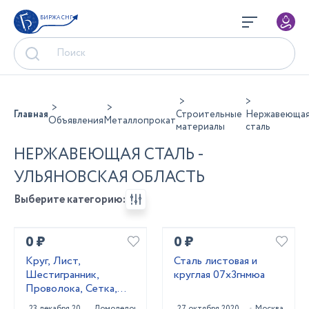
БИРЖА СНГ
Главная
Строительные
Нержавеюща
Объявления
Металлопрокат
материалы
сталь
НЕРЖАВЕЮЩАЯ СТАЛЬ -
УЛЬЯНОВСКАЯ ОБЛАСТЬ
Выберите категорию:
0 ₽
0 ₽
Круг, Лист,
Сталь листовая и
Шестигранник,
круглая 07х3гнмюа
Проволока, Сетка,
Квадрат 20Х13,
23 декабря 2020
Домодедово
27 октября 2020
Москва