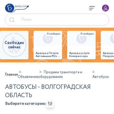
БИРЖА СНГ
Свободен
сейчас
Аренда и Услуги
Аренда услуги
Аренда
Автовышки М/о г.
Компрессора
Погрузч
Домодедово
26,28,32 место
Продажа транспорта и
Главная
Объявления
оборудования
Автобусы
АВТОБУСЫ - ВОЛГОГРАДСКАЯ
ОБЛАСТЬ
Выберите категорию: